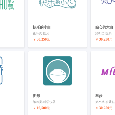
快乐的小白
贴心的大白
第05类-医药
第05类-医药
30,250
30,250
￥
元
￥
元
联系客服
预订商标
联系客服
预订商标
图形
芈步
第09类-科学仪器
第25类-服装
16,500
30,250
￥
元
￥
元