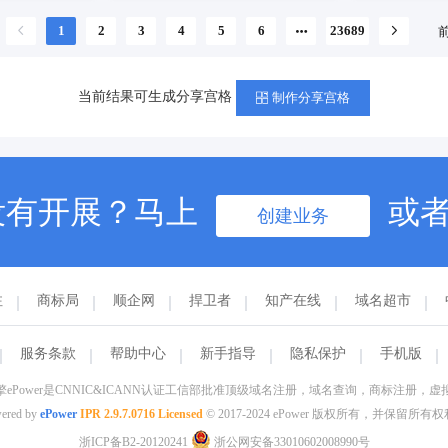
联系客服
预订商标
联系客服
预订商标
1
2
3
4
5
6
23689
当前结果可生成分享宫格
制作分享宫格
没有开展？马上
或
创建业务
注
商标局
顺企网
捍卫者
知产在线
域名超市
服务条款
帮助中心
新手指导
隐私保护
手机版
ePower是CNNIC&ICANN认证工信部批准顶级域名注册，域名查询，商标注册，
ered by
ePower
IPR 2.9.7.0716 Licensed
© 2017-2024 ePower 版权所有，并保留所有
浙ICP备B2-20120241
浙公网安备33010602008990号