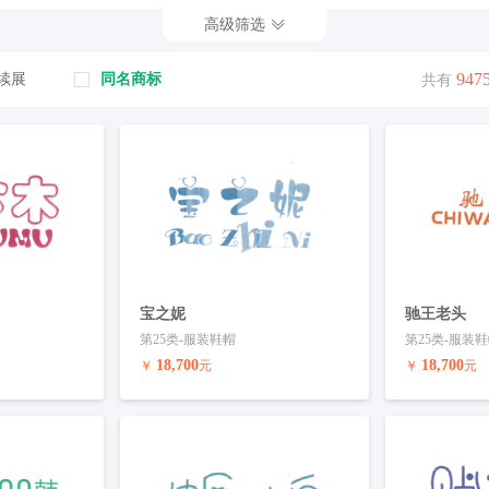
饮酒店
44-医疗园艺
45-法律
高级筛选
947
续展
同名商标
共有
宝之妮
驰王老头
第25类-服装鞋帽
第25类-服装
18,700
18,700
￥
元
￥
元
联系客服
预订商标
联系客服
预订商标