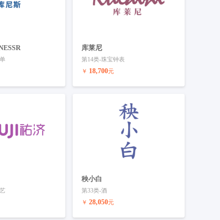
ESSR
库莱尼
床单
第14类-珠宝钟表
18,700
￥
元
联系客服
预订商标
联系客服
秧小白
园艺
第33类-酒
28,050
￥
元