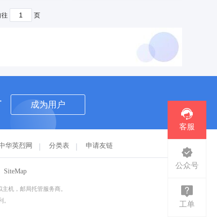
联系客服
预订商标
联系客服
前往
页
者
成为用户
客服
中华英烈网
分类表
申请友链
公众号
SiteMap
虚拟主机，邮局托管服务商。
权利。
工单