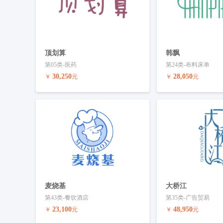
顶划算
韩飘
第05类-医药
第24类-布料床单
30,250
28,050
￥
元
￥
元
预订商标
联系客服
预订商标
麦烧基
大桥江
第43类-餐饮酒店
第35类-广告贸易
23,100
48,950
￥
元
￥
元