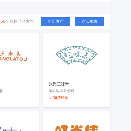
550
个商标已经发布
立即发布
点我求购
张氏三味禾
鞋帽
第43类-餐饮酒店
30,250
￥
元
联系客服
预订商标
联系客服