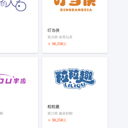
叮当侠
第28类-体育玩具
30,250
￥
元
联系客服
预订商标
联系客服
粒粒趣
鞋帽
第25类-服装鞋帽
30,250
￥
元