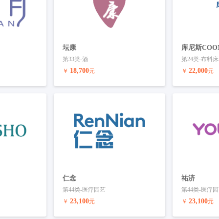
坛康
库尼斯COON
第33类-酒
第24类-布料
18,700
22,000
￥
元
￥
元
联系客服
预订商标
联系客服
预订商标
仁念
祐济
第44类-医疗园艺
第44类-医疗
23,100
23,100
￥
元
￥
元