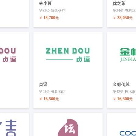
林小茵
优之茉
第32类-啤酒饮料
第24类-布料
18,700
28,050
￥
元
￥
元
联系客服
预订商标
联系客服
预订商标
贞逗
金标传其
第43类-餐饮酒店
第42类-技术
16,500
16,500
￥
元
￥
元
联系客服
预订商标
联系客服
预订商标