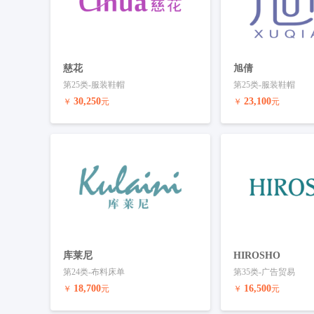
慈花
旭倩
第25类-服装鞋帽
第25类-服装鞋帽
30,250
23,100
￥
元
￥
元
预订商标
联系客服
预订商标
库莱尼
HIROSHO
第24类-布料床单
第35类-广告贸易
18,700
16,500
￥
元
￥
元