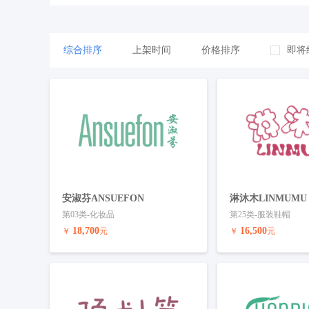
41-教育娱乐
42-技术服务
43-餐
综合排序
上架时间
价格排序
即将
安淑芬ANSUEFON
淋沐木LINMUMU
第03类-化妆品
第25类-服装鞋帽
18,700
16,500
￥
元
￥
元
预订商标
联系客服
预订商标