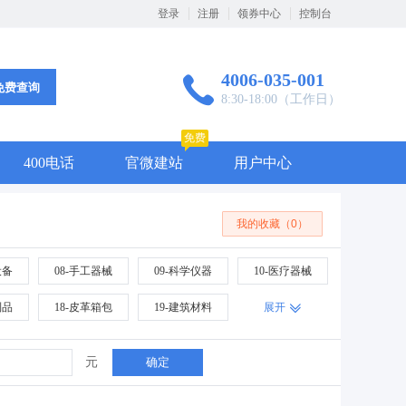
登录
注册
领券中心
控制台
4006-035-001
免费查询
8:30-18:00（工作日）
免费
400电话
官微建站
用户中心
我的收藏（0）
设备
08-手工器械
09-科学仪器
10-医疗器械
制品
18-皮革箱包
19-建筑材料
展开
席垫
28-体育玩具
29-食品
30-小食配料
元
确定
修理
38-通讯传媒
39-运输旅行
40-材料处理