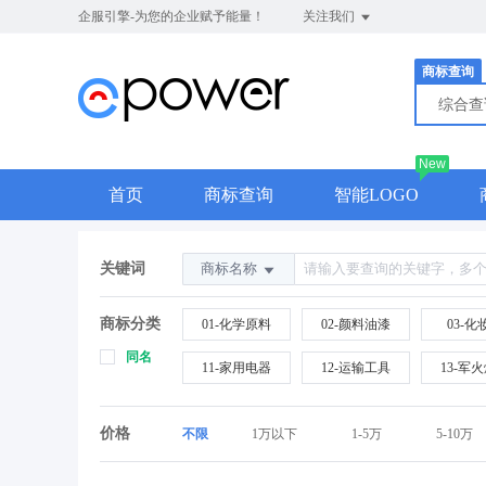
企服引擎-为您的企业赋予能量！
关注我们
商标查询
综合
New
首页
商标查询
智能LOGO
关键词
商标名称
商标分类
01-化学原料
02-颜料油漆
03-化
同名
11-家用电器
12-运输工具
13-军
21-厨房洁具
22-绳网袋篷
23-纺
价格
不限
1万以下
1-5万
5-10万
31-水果花木
32-啤酒饮料
33-