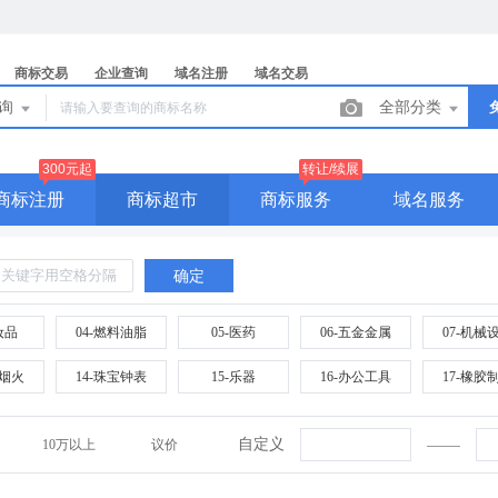
商标交易
企业查询
域名注册
域名交易
查询
全部分类
300元起
转让/续展
商标注册
商标超市
商标服务
域名服务
确定
妆品
04-燃料油脂
05-医药
06-五金金属
07-机械
火烟火
14-珠宝钟表
15-乐器
16-办公工具
17-橡胶
织纱线
24-布料床单
25-服装鞋帽
26-花边配饰
27-地毯
自定义
10万以上
议价
酒
34-烟草烟具
35-广告贸易
36-金融物管
37-建筑